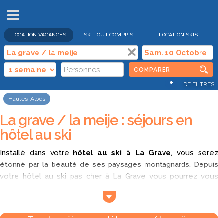
VENTES
FLASH
LOCATION VACANCES
SKI TOUT COMPRIS
LOCATION SKIS
COMPARER
+
DE FILTRES
Hautes-Alpes
La grave / la meije : séjours en
hôtel au ski
Installé dans votre
hôtel au ski à La Grave
, vous sere
étonné par la beauté de ses paysages montagnards. Depuis
votre hôtel au ski pas cher à La Grave vous pourrez vous
adonner au ski de randonnée, aux raquettes et découvrir plus
de 130 cascades de glace dans le pays de la Meije, en plus du
kite surf! Depuis votre hôtel au ski à La Grave, découvrez