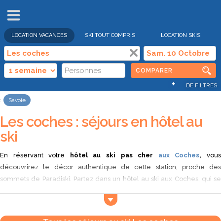
VENTES
FLASH
LOCATION VACANCES
SKI TOUT COMPRIS
LOCATION SKIS
COMPARER
+
DE FILTRES
Savoie
Les coches : séjours en hôtel au
ski
En réservant votre
hôtel au ski pas cher
aux Coches
,
vou
découvrirez le décor authentique de cette station, proche des
sommets de Paradiski. Partez dans un hôtel au ski aux Coches, qui se
présente comme une station familiale et authentique, bercée par la
douceur de vivre et située sur un plateau baigné de soleil. Vous
apprécierez les commerces de la station qui participent à la vie du