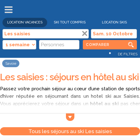
VENTES
FLASH
LOCATION VACANCES
SKI TOUT COMPRIS
LOCATION SKIS
COMPARER
+
DE FILTRES
Savoie
Les saisies : séjours en hôtel au ski
Passez votre prochain séjour au cœur d’une station de sports
d’hiver réputée en séjournant dans un hotel ski aux Saisies.
Vous apprécierez votre séjour dans un
hôtel au ski
pas che
aux Saisies, station agréablement ensoleillée située face au
Mont Blanc. En logeant dans un hôtel aux Saisies, profitez d’un
hébergement lové au cœur d’un village authentique. Depuis
Tous les séjours au ski Les saisies
votre location d’hôtel au ski aux Saisies vous découvrirez des