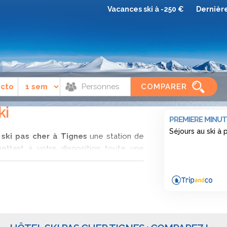
Vacances ski à -250 €
Dernièr
COMPARER
ki
PREMIERE MINUT
Séjours au ski à
 ski pas cher à Tignes
une station de
ttant à votre disposition toute une
ation d'hôtel au ski à Tignes, découvrez
es auprès de plusieurs sites spécialisés.
tégories différentes, si vous êtes en
hôtel au ski à Tignes dans une chambre
tel clubs sont parfaits avec des enfants,