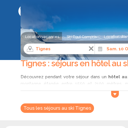
LE COMPARATEUR DE SÉJOUR AU SKI
Location vacances
Ski Tout Compris
Location skis
Hotel ski
Alpes du Nord
Savoie
Tignes
Tignes : séjours en hôtel au s
Découvrez pendant votre séjour dans un
hôtel au
montagne étagée entre 1550 et 2100 mètres, me
multitude d'équipements sportifs. Pour votre réserv
où partir au meilleur prix parmi les séjours disponibl
Tous les séjours au ski Tignes
Vous aurez le choix entre plusieurs hôtels de ca
famille, vous pourrez privilégier une location d'
familiale ou une suite. Également, les séjours en hô