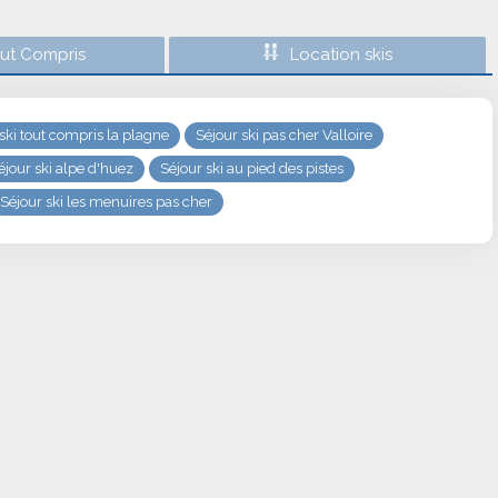
out Compris
Location skis
ski tout compris la plagne
Séjour ski pas cher Valloire
éjour ski alpe d'huez
Séjour ski au pied des pistes
Séjour ski les menuires pas cher