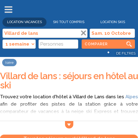
VENTES
FLASH
LOCATION VACANCES
SKI TOUT COMPRIS
LOCATION SKIS
COMPARER
+
DE FILTRES
Isère
Villard de lans : séjours en hôtel au
ski
Trouvez votre location d'hôtel à Villard de Lans dans les
Alpes
afin de profiter des pistes de la station grâce à votre
comparateur de vacances à la neige ski Express et trouvez
l'offre qui convient le plus à votre budget et à vos envies.
En séjournant dans un hôtel au ski pas cher à Villard de Lans,