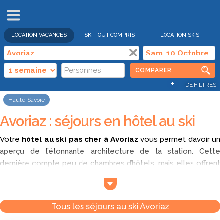
VENTES
FLASH
LOCATION VACANCES
SKI TOUT COMPRIS
LOCATION SKIS
COMPARER
+
DE FILTRES
Haute-Savoie
Avoriaz : séjours en hôtel au ski
Votre
hôtel au ski pas cher à Avoriaz
vous permet d’avoir u
aperçu de l’étonnante architecture de la station. Cette
dernière compte peu de chambres d’hôtels, mais elles offrent
un très bon confort au sein d’une station de ski renommée.
Oubliez le ménage, la cuisine, le rangement : à l’hôtel, place
aux services de chambre qui faciliteront votre séjour au ski et
Tous les séjours au ski Avoriaz
vous permettront de pleinement vous ressourcer ou de